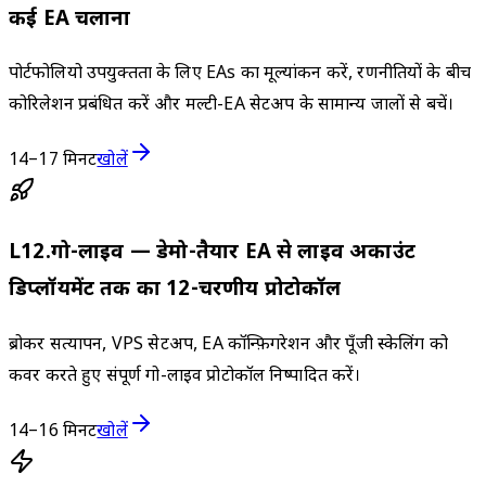
कई EA चलाना
पोर्टफोलियो उपयुक्तता के लिए EAs का मूल्यांकन करें, रणनीतियों के बीच
कोरिलेशन प्रबंधित करें और मल्टी-EA सेटअप के सामान्य जालों से बचें।
14–17 मिनट
खोलें
L
12
.
गो-लाइव — डेमो-तैयार EA से लाइव अकाउंट
डिप्लॉयमेंट तक का 12-चरणीय प्रोटोकॉल
ब्रोकर सत्यापन, VPS सेटअप, EA कॉन्फ़िगरेशन और पूँजी स्केलिंग को
कवर करते हुए संपूर्ण गो-लाइव प्रोटोकॉल निष्पादित करें।
14–16 मिनट
खोलें