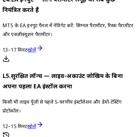
L
4
.
EA इनपुट — तीन पैरामीटर समूह जो सब कुछ
नियंत्रित करते हैं
MT5 के EA इनपुट पैनल में नेविगेट करें: सिग्नल पैरामीटर, रिस्क पैरामीटर
और एक्ज़ीक्यूशन पैरामीटर।
13–17 मिनट
खोलें
L
5
.
सुरक्षित लॉन्च — लाइव-अकाउंट जोखिम के बिना
अपना पहला EA इंस्टॉल करना
किसी भी लाइव पूँजी से पहले 5-चरणीय इंस्टॉलेशन और डेमो-टेस्टिंग
प्रोटोकॉल।
12–15 मिनट
खोलें