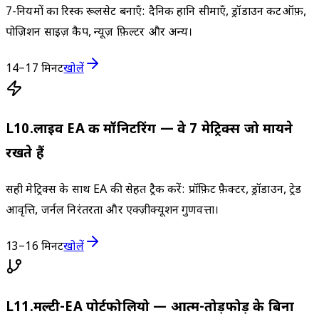
7-नियमों का रिस्क रूलसेट बनाएँ: दैनिक हानि सीमाएँ, ड्रॉडाउन कटऑफ़,
पोज़िशन साइज़ कैप, न्यूज़ फ़िल्टर और अन्य।
14–17 मिनट
खोलें
L
10
.
लाइव EA की मॉनिटरिंग — वे 7 मेट्रिक्स जो मायने
रखते हैं
सही मेट्रिक्स के साथ EA की सेहत ट्रैक करें: प्रॉफ़िट फ़ैक्टर, ड्रॉडाउन, ट्रेड
आवृत्ति, जर्नल निरंतरता और एक्ज़ीक्यूशन गुणवत्ता।
13–16 मिनट
खोलें
L
11
.
मल्टी-EA पोर्टफोलियो — आत्म-तोड़फोड़ के बिना