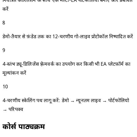
नियंत्रित कोरिलेशन के साथ एक मल्टी-EA पोर्टफोलियो बनाएँ और प्रबंधित
करें
8
डेमो-तैयार से फ़ंडेड तक का 12-चरणीय गो-लाइव प्रोटोकॉल निष्पादित करें
9
4-स्तंभ ड्यू-डिलिजेंस फ़्रेमवर्क का उपयोग कर किसी भी EA प्लेटफ़ॉर्म का
मूल्यांकन करें
10
4-चरणीय स्केलिंग पथ लागू करें: डेमो → न्यूनतम लाइव → पोर्टफोलियो
→ परिपक्व
कोर्स पाठ्यक्रम