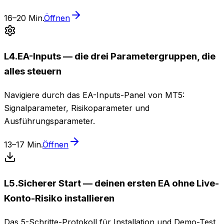
16–20 Min.
Öffnen
L
4
.
EA-Inputs — die drei Parametergruppen, die
alles steuern
Navigiere durch das EA-Inputs-Panel von MT5:
Signalparameter, Risikoparameter und
Ausführungsparameter.
13–17 Min.
Öffnen
L
5
.
Sicherer Start — deinen ersten EA ohne Live-
Konto-Risiko installieren
Das 5-Schritte-Protokoll für Installation und Demo-Test