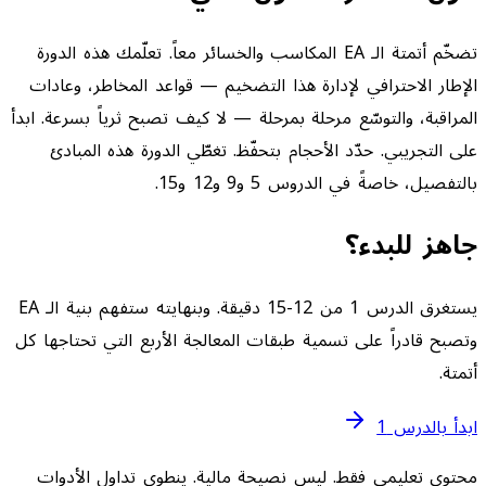
تضخّم أتمتة الـ EA المكاسب والخسائر معاً. تعلّمك هذه الدورة
الإطار الاحترافي لإدارة هذا التضخيم — قواعد المخاطر، وعادات
المراقبة، والتوسّع مرحلة بمرحلة — لا كيف تصبح ثرياً بسرعة. ابدأ
على التجريبي. حدّد الأحجام بتحفّظ. تغطّي الدورة هذه المبادئ
بالتفصيل، خاصةً في الدروس 5 و9 و12 و15.
جاهز للبدء؟
يستغرق الدرس 1 من 12-15 دقيقة. وبنهايته ستفهم بنية الـ EA
وتصبح قادراً على تسمية طبقات المعالجة الأربع التي تحتاجها كل
أتمتة.
ابدأ بالدرس 1
محتوى تعليمي فقط. ليس نصيحة مالية. ينطوي تداول الأدوات