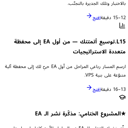
بالاختبار وتلك الجديرة بالتجنّب.
12–15 دقيقة
افتح
15
L
.
توسيع أتمتتك — من أول EA إلى محفظة
متعددة الاستراتيجيات
ارسم المسار رباعي المراحل من أول EA حيّ لك إلى محفظة آلية
متنوّعة على بنية VPS.
13–16 دقيقة
افتح
★
المشروع الختامي: مذكّرة نشر الـ EA