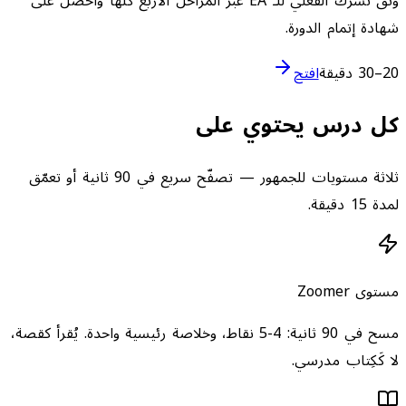
وثّق نشرك الفعلي للـ EA عبر المراحل الأربع كلها واحصل على
شهادة إتمام الدورة.
20–30 دقيقة
افتح
كل درس يحتوي على
ثلاثة مستويات للجمهور — تصفّح سريع في 90 ثانية أو تعمّق
لمدة 15 دقيقة.
مستوى Zoomer
مسح في 90 ثانية: 4-5 نقاط، وخلاصة رئيسية واحدة. يُقرأ كقصة،
لا كَكِتاب مدرسي.