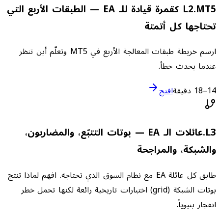
.
2
L
MT5 كقمرة قيادة للـ EA — الطبقات الأربع التي
تحتاجها كل أتمتة
ارسم خريطة طبقات المعالجة الأربع في MT5 وتعلّم أين تنظر
عندما يحدث خطأ.
14–18 دقيقة
افتح
3
L
.
عائلات الـ EA — بوتات التتبّع، والمضاربون،
والشبكة، والمراجحة
طابق كل عائلة EA مع نظام السوق الذي تحتاجه. افهم لماذا تنتج
بوتات الشبكة (grid) اختبارات تاريخية رائعة لكنها تحمل خطر
انفجار بنيوياً.