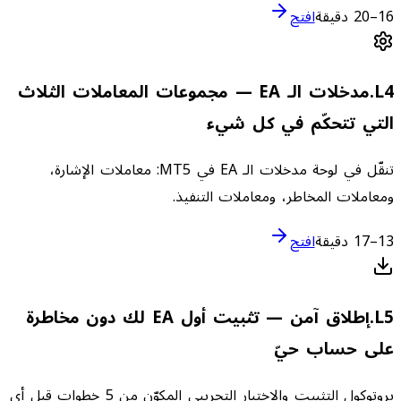
16–20 دقيقة
افتح
4
L
.
مدخلات الـ EA — مجموعات المعاملات الثلاث
التي تتحكّم في كل شيء
تنقّل في لوحة مدخلات الـ EA في MT5: معاملات الإشارة،
ومعاملات المخاطر، ومعاملات التنفيذ.
13–17 دقيقة
افتح
5
L
.
إطلاق آمن — تثبيت أول EA لك دون مخاطرة
على حساب حيّ
بروتوكول التثبيت والاختبار التجريبي المكوّن من 5 خطوات قبل أي