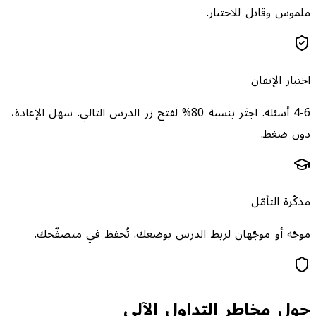
ملموس وقابل للاختبار.
اختبار الإتقان
4-6 أسئلة. اجتَز بنسبة 80% لفتح زر الدرس التالي. سهل الإعادة،
دون ضغط.
مذكّرة التأمّل
موجّه أو موجّهان لربط الدرس بوضعك. تُحفظ في متصفّحك.
حول مخاطر التداول الآلي