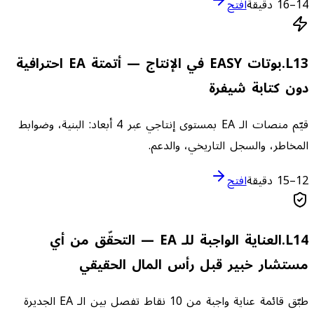
14–16 دقيقة
افتح
13
L
.
بوتات EASY في الإنتاج — أتمتة EA احترافية
دون كتابة شيفرة
قيّم منصات الـ EA بمستوى إنتاجي عبر 4 أبعاد: البنية، وضوابط
المخاطر، والسجل التاريخي، والدعم.
12–15 دقيقة
افتح
14
L
.
العناية الواجبة للـ EA — التحقّق من أي
مستشار خبير قبل رأس المال الحقيقي
طبّق قائمة عناية واجبة من 10 نقاط تفصل بين الـ EA الجديرة