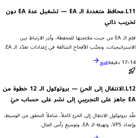
11
L
.
محافظ متعددة الـ EA — تشغيل عدة EA دون
تخريب ذاتي
قيّم الـ EA من حيث ملاءمتها للمحفظة، وأدِر الارتباط بين
الاستراتيجيات، وتجنّب الأفخاخ الشائعة في إعدادات تعدّد الـ EA.
14–17 دقيقة
افتح
12
L
.
الانتقال إلى الحيّ — بروتوكول الـ 12 خطوة من
EA جاهز على التجريبي إلى نشر على حساب حيّ
نفّذ بروتوكول الانتقال إلى الحيّ كاملاً، شاملاً التحقق من الوسيط،
وإعداد VPS، وتهيئة الـ EA، وتوسيع رأس المال.