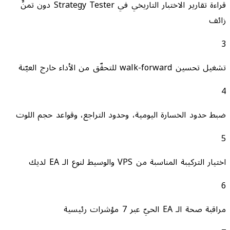
قراءة تقارير الاختبار التاريخي في Strategy Tester دون تمنٍّ
زائف
3
تشغيل تحسين walk-forward للتحقّق من الأداء خارج العيّنة
4
ضبط حدود الخسارة اليومية، وحدود التراجع، وقواعد حجم اللوت
5
اختيار التركيبة المناسبة من VPS والوسيط لنوع الـ EA لديك
6
مراقبة صحة الـ EA الحيّ عبر 7 مؤشرات رئيسية