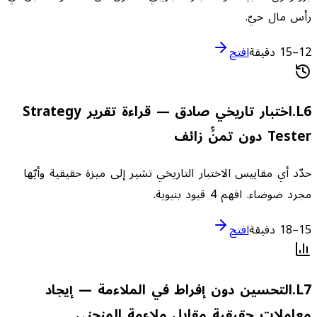
رأس مال حيّ.
12–15 دقيقة
افتح
6
L
.
اختبار تاريخي صادق — قراءة تقرير Strategy
Tester دون تمنٍّ زائف
حدّد أي مقاييس الاختبار التاريخي تشير إلى ميزة حقيقية وأيّها
مجرد ضوضاء. افهم 4 قيود بنيوية.
15–18 دقيقة
افتح
7
L
.
التحسين دون إفراط في الملاءمة — إيجاد
معاملات حقيقية مقابل ملاءمة المنحنى