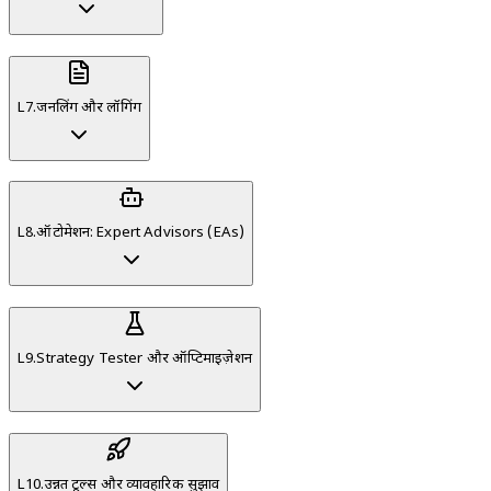
L
7
.
जर्नलिंग और लॉगिंग
L
8
.
ऑटोमेशन: Expert Advisors (EAs)
L
9
.
Strategy Tester और ऑप्टिमाइज़ेशन
L
10
.
उन्नत टूल्स और व्यावहारिक सुझाव