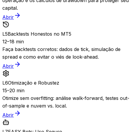
operação e os cálculos de drawdown para proteger seu
capital.
Abrir
L
5
Backtests Honestos no MT5
12–18 min
Faça backtests corretos: dados de tick, simulação de
spread e como evitar o viés de look-ahead.
Abrir
L
6
Otimização e Robustez
15–20 min
Otimize sem overfitting: análise walk-forward, testes out-
of-sample e nuvem vs. local.
Abrir
L
7
EASY Bots: Uso Seguro