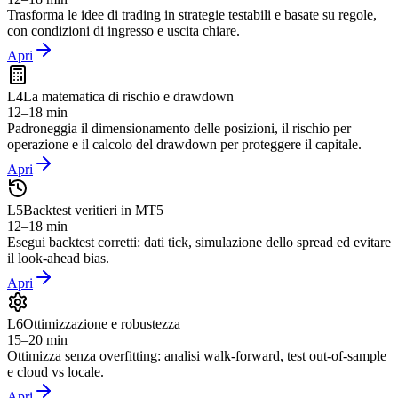
Trasforma le idee di trading in strategie testabili e basate su regole,
con condizioni di ingresso e uscita chiare.
Apri
L
4
La matematica di rischio e drawdown
12–18 min
Padroneggia il dimensionamento delle posizioni, il rischio per
operazione e il calcolo del drawdown per proteggere il capitale.
Apri
L
5
Backtest veritieri in MT5
12–18 min
Esegui backtest corretti: dati tick, simulazione dello spread ed evitare
il look-ahead bias.
Apri
L
6
Ottimizzazione e robustezza
15–20 min
Ottimizza senza overfitting: analisi walk-forward, test out-of-sample
e cloud vs locale.
Apri