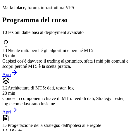
Marketplace, forum, infrastruttura VPS
Programma del corso
10 lezioni dalle basi al deployment avanzato
L
1
Niente miti: perché gli algoritmi e perché MT5
15 min
Capisci cos'è davvero il trading algoritmico, sfata i miti più comuni e
scopri perché MT5 è la scelta pratica.
Apri
L
2
Architettura di MT5: dati, tester, log
20 min
Conosci i componenti chiave di MT5: feed di dati, Strategy Tester,
log e come lavorano insieme.
Apri
L
3
Progettazione della strategia: dall'ipotesi alle regole
12–18 min