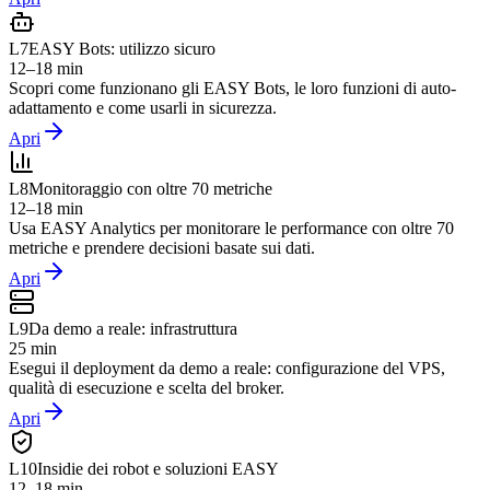
L
7
EASY Bots: utilizzo sicuro
12–18 min
Scopri come funzionano gli EASY Bots, le loro funzioni di auto-
adattamento e come usarli in sicurezza.
Apri
L
8
Monitoraggio con oltre 70 metriche
12–18 min
Usa EASY Analytics per monitorare le performance con oltre 70
metriche e prendere decisioni basate sui dati.
Apri
L
9
Da demo a reale: infrastruttura
25 min
Esegui il deployment da demo a reale: configurazione del VPS,
qualità di esecuzione e scelta del broker.
Apri
L
10
Insidie dei robot e soluzioni EASY
12–18 min