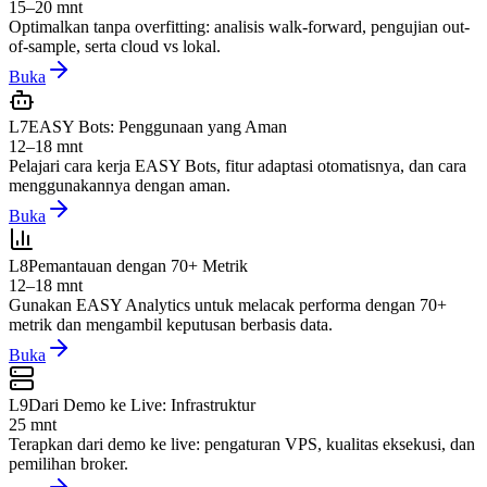
15–20 mnt
Optimalkan tanpa overfitting: analisis walk-forward, pengujian out-
of-sample, serta cloud vs lokal.
Buka
L
7
EASY Bots: Penggunaan yang Aman
12–18 mnt
Pelajari cara kerja EASY Bots, fitur adaptasi otomatisnya, dan cara
menggunakannya dengan aman.
Buka
L
8
Pemantauan dengan 70+ Metrik
12–18 mnt
Gunakan EASY Analytics untuk melacak performa dengan 70+
metrik dan mengambil keputusan berbasis data.
Buka
L
9
Dari Demo ke Live: Infrastruktur
25 mnt
Terapkan dari demo ke live: pengaturan VPS, kualitas eksekusi, dan
pemilihan broker.