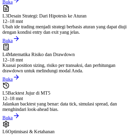
Buka
L
3
Desain Strategi: Dari Hipotesis ke Aturan
12–18 mnt
Ubah ide trading menjadi strategi berbasis aturan yang dapat diuji
dengan kondisi entry dan exit yang jelas.
Buka
L
4
Matematika Risiko dan Drawdown
12–18 mnt
Kuasai position sizing, risiko per transaksi, dan perhitungan
drawdown untuk melindungi modal Anda.
Buka
L
5
Backtest Jujur di MT5
12–18 mnt
Jalankan backtest yang benar: data tick, simulasi spread, dan
menghindari look-ahead bias.
Buka
L
6
Optimisasi & Ketahanan