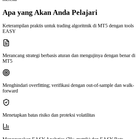
Apa yang Akan Anda Pelajari
Keterampilan praktis untuk trading algoritmik di MT5 dengan tools
EASY
Merancang strategi berbasis aturan dan mengujinya dengan benar di
MT5
Menghindari overfitting; verifikasi dengan out-of-sample dan walk-
forward
Menetapkan batas risiko dan proteksi volatilitas