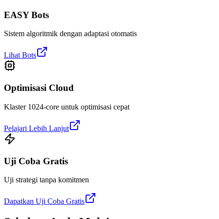
EASY Bots
Sistem algoritmik dengan adaptasi otomatis
Lihat Bots
Optimisasi Cloud
Klaster 1024-core untuk optimisasi cepat
Pelajari Lebih Lanjut
Uji Coba Gratis
Uji strategi tanpa komitmen
Dapatkan Uji Coba Gratis