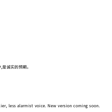
护,是诚实的预期。
lier, less alarmist voice. New version coming soon.