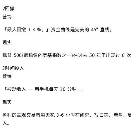
2
回撤
营销
「最大回撤 1-3 %。」资金曲线是完美的 45° 直线。
现实
标普 500(最稳健的宽基指数之一)在过去 50 年里出现过 6 
3
时间投入
营销
「被动收入 — 用手机每天 10 分钟。」
现实
盈利的主观交易者每天花 3-6 小时在研究、写日志、看盘、复
入。