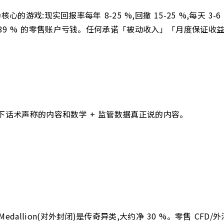
心的游戏:现实回报率每年 8-25 %,回撤 15-25 %,每天
口内,74-89 % 的零售账户亏钱。任何承诺「被动收入」「月度
下话术声称的内容和数学 + 监管数据真正说的内容。
edallion(对外封闭)是传奇异类,大约净 30 %。零售 CFD/外汇账