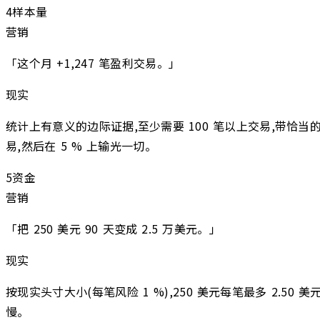
4
样本量
营销
「这个月 +1,247 笔盈利交易。」
现实
统计上有意义的边际证据,至少需要 100 笔以上交易,带恰当
易,然后在 5 % 上输光一切。
5
资金
营销
「把 250 美元 90 天变成 2.5 万美元。」
现实
按现实头寸大小(每笔风险 1 %),250 美元每笔最多 2.50 
慢。