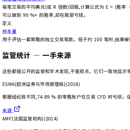
每笔交易的平均美元(或 R 倍数)回报,计算公式为 E = (
可以做到 90 %+ 的胜率,却在尾部亏钱。
定义
样本量
用于评估一套策略的独立交易笔数。低于约 100 笔时,结果
监管统计 — 一手来源
这些都是公开的监管和学术发现,不是观点。它们一致地显示零售亏
ESMA(欧洲证券与市场管理局)
(
2018
)
根据经纪商不同,74-89 % 的零售账户在交易 CFD 时亏损。促
来源
AMF(法国监管机构)
(
2014
)