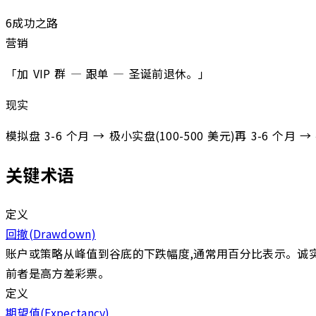
6
成功之路
营销
「加 VIP 群 — 跟单 — 圣诞前退休。」
现实
模拟盘 3-6 个月 → 极小实盘(100-500 美元)再 3-
关键术语
定义
回撤(Drawdown)
账户或策略从峰值到谷底的下跌幅度,通常用百分比表示。诚实评估的
前者是高方差彩票。
定义
期望值(Expectancy)