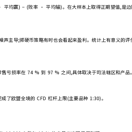
胜率 · 平均赢) − (败率 · 平均输)。在大样本上取得正期望
被噪声主导;掷硬币策略有时也会看起来盈利。统计上有意义的评估
损率在 74 % 到 97 % 之间,具体取决于司法辖区和产品
成了欧盟全境的 CFD 杠杆上限(主要品种 1:30)。