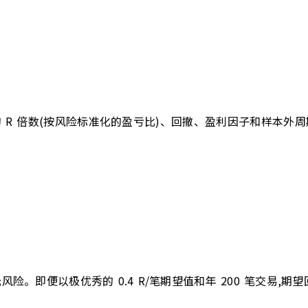
的 R 倍数(按风险标准化的盈亏比)、回撤、盈利因子和样本外
美元风险。即便以极优秀的 0.4 R/笔期望值和年 200 笔交易,期