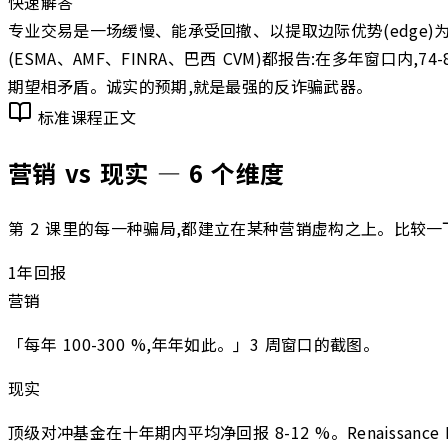
快速解答
专业交易是一场缓慢、能承受回撤、以提取边际优势(edge)为核
(ESMA、AMF、FINRA、巴西 CVM)都报告:在多年窗
期望相矛盾。诚实的预期,就是最强的反诈骗武器。
标准课程正文
营销 vs 现实 — 6 个维度
第 2 课里的每一种骗局,都建立在某种营销虚构之上。比较一
1
年回报
营销
「每年 100-300 %,年年如此。」3 周窗口的截图。
现实
顶级对冲基金在十年期内平均净回报 8-12 %。Renaissance M