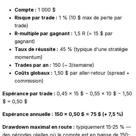
Compte :
1 000 $
Risque par trade :
1 % (10 $ max de perte par
trade)
R-multiple par gagnant :
1,5 R (= 15 $ par
gagnant)
Taux de réussite :
45 % (typique d'une stratégie
momentum)
Trades par an :
150 (~ 3/semaine)
Coûts globaux :
1,50 $ par aller-retour (spread +
commission)
Espérance par trade :
0,45 × 15 $ − 0,55 × 10 $ − 1,50
$ = 0,50 $
Espérance annuelle :
150 × 0,50 $ = 75 $ (+ 7,5 %)
Drawdown maximal en route :
typiquement 15-25 % —
des périodes réelles où le compte est en baisse de 150-