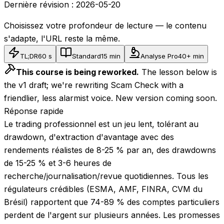
Dernière révision :
2026-05-20
Choisissez votre profondeur de lecture — le contenu
s'adapte, l'URL reste la même.
TL;DR
60 s
Standard
15 min
Analyse Pro
40+ min
This course is being reworked.
The lesson below is
the v1 draft; we're rewriting Scam Check with a
friendlier, less alarmist voice. New version coming soon.
Réponse rapide
Le trading professionnel est un jeu lent, tolérant au
drawdown, d'extraction d'avantage avec des
rendements réalistes de 8-25 % par an, des drawdowns
de 15-25 % et 3-6 heures de
recherche/journalisation/revue quotidiennes. Tous les
régulateurs crédibles (ESMA, AMF, FINRA, CVM du
Brésil) rapportent que 74-89 % des comptes particuliers
perdent de l'argent sur plusieurs années. Les promesses