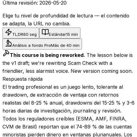
Última revisión:
2026-05-20
Elige tu nivel de profundidad de lectura — el contenido
se adapta, la URL no cambia.
TL;DR
60 seg
Estándar
15 min
Análisis a fondo Pro
Más de 40 min
This course is being reworked.
The lesson below is
the v1 draft; we're rewriting Scam Check with a
friendlier, less alarmist voice. New version coming soon.
Respuesta rápida
El trading profesional es un juego lento, tolerante al
drawdown, de extracción de ventaja con retornos
realistas del 8-25 % anual, drawdowns del 15-25 % y 3-6
horas diarias de investigación, journaling y revisión.
Todos los reguladores creíbles (ESMA, AMF, FINRA,
CVM de Brasil) reportan que el 74-89 % de las cuentas
minoristas pierden dinero en ventanas plurianuales. Los